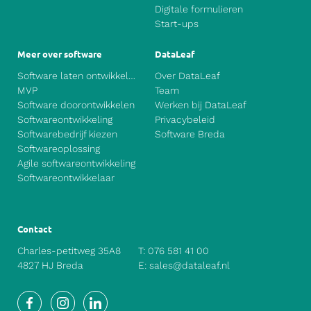
Digitale formulieren
Start-ups
Meer over software
DataLeaf
Software laten ontwikkelen
Over DataLeaf
MVP
Team
Software doorontwikkelen
Werken bij DataLeaf
Softwareontwikkeling
Privacybeleid
Softwarebedrijf kiezen
Software Breda
Softwareoplossing
Agile softwareontwikkeling
Softwareontwikkelaar
Contact
Charles-petitweg 35A8
T:
076 581 41 00
4827 HJ Breda
E:
sales@dataleaf.nl
Facebook
Instagram
LinkedIn