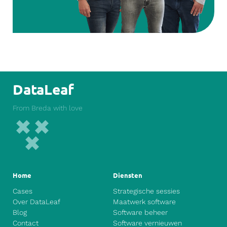
DataLeaf
From Breda with love
Home
Diensten
Cases
Strategische sessies
Over DataLeaf
Maatwerk software
Blog
Software beheer
Contact
Software vernieuwen