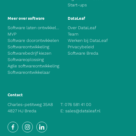
Start-ups
Meer over software
DataLeaf
Software laten ontwikkelen
Over DataLeaf
MVP
Team
Software doorontwikkelen
Werken bij DataLeaf
Softwareontwikkeling
Privacybeleid
Softwarebedrijf kiezen
Software Breda
Softwareoplossing
Agile softwareontwikkeling
Softwareontwikkelaar
Contact
Charles-petitweg 35A8
T:
076 581 41 00
4827 HJ Breda
E:
sales@dataleaf.nl
Facebook
Instagram
LinkedIn