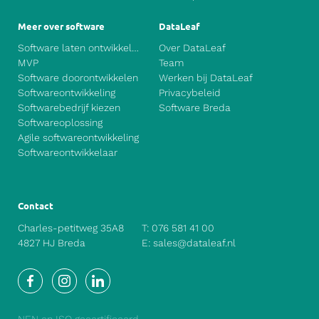
Meer over software
DataLeaf
Software laten ontwikkelen
Over DataLeaf
MVP
Team
Software doorontwikkelen
Werken bij DataLeaf
Softwareontwikkeling
Privacybeleid
Softwarebedrijf kiezen
Software Breda
Softwareoplossing
Agile softwareontwikkeling
Softwareontwikkelaar
Contact
Charles-petitweg 35A8
T:
076 581 41 00
4827 HJ Breda
E:
sales@dataleaf.nl
Facebook
Instagram
LinkedIn
NEN en ISO gecertificeerd