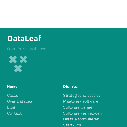
DataLeaf
From Breda with love
Home
Diensten
Cases
Strategische sessies
Over DataLeaf
Maatwerk software
Blog
Software beheer
Contact
Software vernieuwen
Digitale formulieren
Start-ups