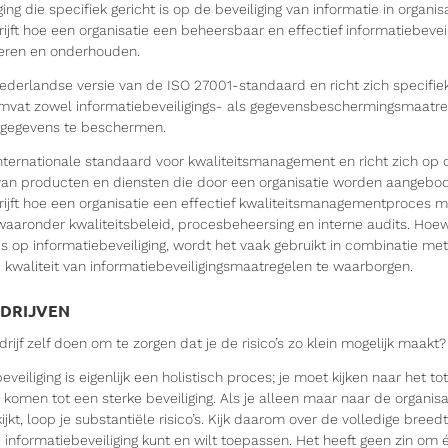
ing die specifiek gericht is op de beveiliging van informatie in organis
ijft hoe een organisatie een beheersbaar en effectief informatiebeve
ren en onderhouden.
ederlandse versie van de ISO 27001-standaard en richt zich specifie
omvat zowel informatiebeveiligings- als gegevensbeschermingsmaatre
ngegevens te beschermen.
internationale standaard voor kwaliteitsmanagement en richt zich op 
 van producten en diensten die door een organisatie worden aangebo
ijft hoe een organisatie een effectief kwaliteitsmanagementproces 
aaronder kwaliteitsbeleid, procesbeheersing en interne audits. Hoew
 is op informatiebeveiliging, wordt het vaak gebruikt in combinatie m
kwaliteit van informatiebeveiligingsmaatregelen te waarborgen.
EDRIJVEN
drijf zelf doen om te zorgen dat je de risico’s zo klein mogelijk maakt?
veiliging is eigenlijk een holistisch proces; je moet kijken naar het to
 komen tot een sterke beveiliging. Als je alleen maar naar de organisa
ijkt, loop je substantiële risico’s. Kijk daarom over de volledige breed
e informatiebeveiliging kunt en wilt toepassen. Het heeft geen zin om 