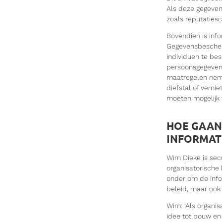
Als deze gegevens
zoals reputatiesc
Bovendien is inf
Gegevensbescherm
individuen te be
persoonsgegevens
maatregelen nem
diefstal of verni
moeten mogelijk 
HOE GAAN
INFORMAT
Wim Dieke is secu
organisatorische 
onder om de infor
beleid, maar oo
Wim: ‘Als organis
idee tot bouw en