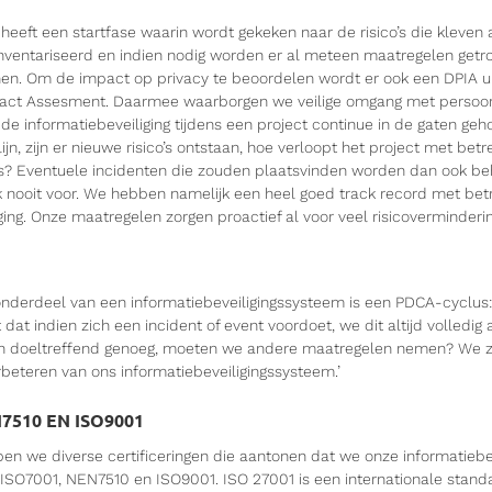
 heeft een startfase waarin wordt gekeken naar de risico’s die kleven 
ventariseerd en indien nodig worden er al meteen maatregelen getr
einen. Om de impact op privacy te beoordelen wordt er ook een DPIA u
pact Assesment. Daarmee waarborgen we veilige omgang met persoo
e informatiebeveiliging tijdens een project continue in de gaten geh
ijn, zijn er nieuwe risico’s ontstaan, hoe verloopt het project met betr
’s? Eventuele incidenten die zouden plaatsvinden worden dan ook b
k nooit voor. We hebben namelijk een heel goed track record met betr
ging. Onze maatregelen zorgen proactief al voor veel risicoverminderin
 onderdeel van een informatiebeveiligingssysteem is een PDCA-cyclus:
 dat indien zich een incident of event voordoet, we dit altijd volledig 
n doeltreffend genoeg, moeten we andere maatregelen nemen? We zi
rbeteren van ons informatiebeveiligingssysteem.’
N7510 EN ISO9001
ben we diverse certificeringen die aantonen dat we onze informatiebe
ISO7001, NEN7510 en ISO9001. ISO 27001 is een internationale stand