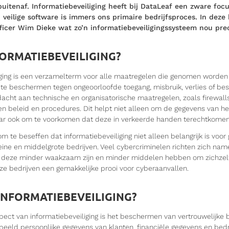
uitenaf. Informatiebeveiliging heeft bij DataLeaf een zware focu
 veilige software is immers ons primaire bedrijfsproces. In deze
fficer Wim Dieke wat zo’n informatiebeveiligingssysteem nou pre
FORMATIEBEVEILIGING?
iging is een verzamelterm voor alle maatregelen die genomen worde
te beschermen tegen ongeoorloofde toegang, misbruik, verlies of besc
cht aan technische en organisatorische maatregelen, zoals firewalls
n beleid en procedures. Dit helpt niet alleen om de gegevens van het
r ook om te voorkomen dat deze in verkeerde handen terechtkomen
om te beseffen dat informatiebeveiliging niet alleen belangrijk is voor 
ine en middelgrote bedrijven. Veel cybercriminelen richten zich name
t deze minder waakzaam zijn en minder middelen hebben om zichzel
eze bedrijven een gemakkelijke prooi voor cyberaanvallen.
NFORMATIEBEVEILIGING?
pect van informatiebeveiliging is het beschermen van vertrouwelijke 
beeld persoonlijke gegevens van klanten, financiële gegevens en bedri