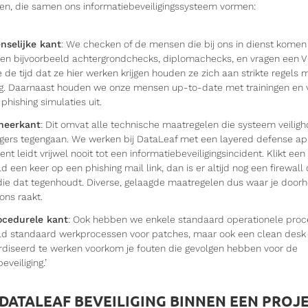
n, die samen ons informatiebeveiligingssysteem vormen:
nselijke kant
: We checken of de mensen die bij ons in dienst kome
oen bijvoorbeeld achtergrondchecks, diplomachecks, en vragen een 
de tijd dat ze hier werken krijgen houden ze zich aan strikte regels m
ng. Daarnaast houden we onze mensen up-to-date met trainingen en
phishing simulaties uit.
heerkant
: Dit omvat alle technische maatregelen die systeem veilig
gers tegengaan. We werken bij DataLeaf met een layered defense a
ent leidt vrijwel nooit tot een informatiebeveiligingsincident. Klikt e
d een keer op een phishing mail link, dan is er altijd nog een firewal
ie dat tegenhoudt. Diverse, gelaagde maatregelen dus waar je door
ons raakt.
ocedurele kant
: Ook hebben we enkele standaard operationele proc
ld standaard werkprocessen voor patches, maar ook een clean desk 
diseerd te werken voorkom je fouten die gevolgen hebben voor de
eveiliging.’
DATALEAF BEVEILIGING BINNEN EEN PROJ