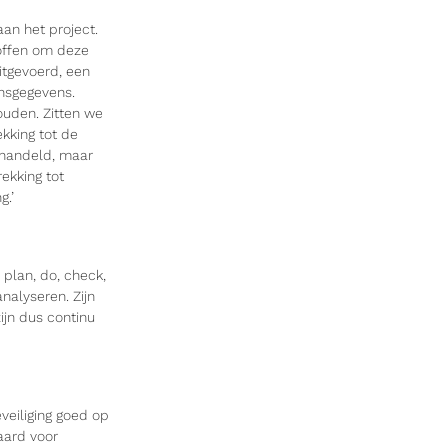
aan het project.
offen om deze
itgevoerd, een
nsgegevens.
ouden. Zitten we
ekking tot de
ehandeld, maar
ekking tot
g.’
 plan, do, check,
analyseren. Zijn
jn dus continu
veiliging goed op
aard voor