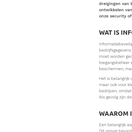
dreigingen van b
ontwikkelen van
onze security o
WAT IS IN
Informatiebeveil
bedrijfsgegevens 
moet worden geda
toegangsbeheer e
beschermen, maa
Het is belangrijk 
maar ook voor kle
bedrijven, omda
Als gevolg zijn d
WAAROM I
Een belangrijk as
Dit omvat bijvoor