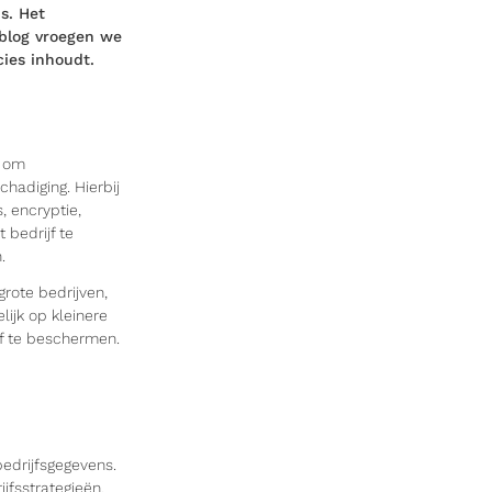
s. Het
 blog vroegen we
cies inhoudt.
n om
hadiging. Hierbij
, encryptie,
 bedrijf te
.
grote bedrijven,
lijk op kleinere
f te beschermen.
bedrijfsgegevens.
jfsstrategieën.