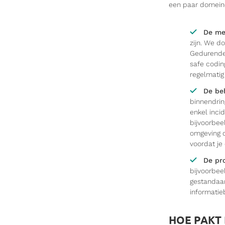
een paar domeine
De me
zijn. We d
Gedurende 
safe codi
regelmatig 
De be
binnendrin
enkel incid
bijvoorbeel
omgeving d
voordat je 
De pr
bijvoorbee
gestandaar
informatieb
HOE PAKT 