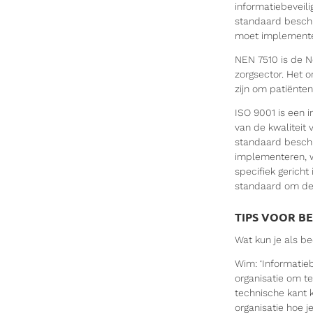
informatiebeveilig
standaard beschr
moet implemente
NEN 7510 is de N
zorgsector. Het 
zijn om patiënte
ISO 9001 is een 
van de kwaliteit
standaard beschr
implementeren, w
specifiek gericht
standaard om de 
TIPS VOOR B
Wat kun je als be
Wim: ‘Informatiebe
organisatie om te
technische kant k
organisatie hoe j