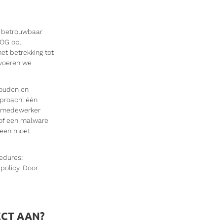
n betrouwbaar
VOG op.
et betrekking tot
 voeren we
houden en
pproach: één
en medewerker
l of een malware
heen moet
edures:
policy. Door
ECT AAN?