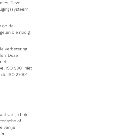
aties. Deze
iligingssysteem
k op de
gelen die nodig
de verbetering
den. Deze
moet
el ISO 9001 niet
et de ISO 27001-
taal van je hele
torische of
te van je
één