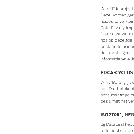
Wim: ‘Elk project
Deze worden geïn
risico’s te verkl
Data Privacy Im
Daarnaast wordt d
nog op dezelfde l
bestaande risico
dat komt eigenlij
informatiebeveili
PDCA-CYCLUS
Wim: ‘Belangrijk
act. Dat betekent
onze maatregele
bezig met het ve
ISO27001, NE
Bij DataLeaf heb
orde hebben: de 