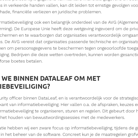
 in verkeerde handen vallen, kan dit leiden tot ernstige gevolgen voor
hade, financiële verliezen en juridische problemen.
ormatiebeveiliging ook een belangrijk onderdeel van de AVG (Algemen
ing). De Europese Unie heeft deze wetgeving ingevoerd om de priv
schermen en te waarborgen dat organisaties verantwoordelijk omgaa
. De AVG vereist dat organisaties passende technische en organisat
en om persoonsgegevens te beschermen tegen ongeoorloofde toegang
etiging. Bedrijven die deze wetten overtreden, kunnen worden gesanct
forse boetes betalen.
 WE BINNEN DATALEAF OM MET
IEBEVEILIGING?
rity officer binnen DataLeaf, en is verantwoordelijk voor de strategi
kant van informatiebeveiliging. Hier vallen o.a. de afspraken, keuzes
matiebeveiliging te organiseren, sturen en regelen. Dit gebeurt door 
k het houden van bewustwordingssessies met de medewerkers.
atie hebben wij een zware focus op informatiebeveiliging, tijdens de 
 in het beheer van de software. Concreet kun je de maatregelen grofw