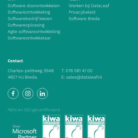
Software doorontwikkelen
Werken bij DataLeaf
Softwareontwikkeling
Privacybeleid
Softwarebedrijf kiezen
Software Breda
Softwareoplossing
Agile softwareontwikkeling
Softwareontwikkelaar
Contact
Charles-petitweg 35A8
T:
076 581 41 00
4827 HJ Breda
E:
sales@dataleaf.nl
Facebook
Instagram
LinkedIn
NEN en ISO gecertificeerd