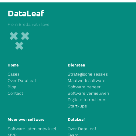
DataLeaf
From Breda with love
Home
Diensten
Cases
Strategische sessies
Over DataLeaf
Maatwerk software
Blog
Software beheer
Contact
Software vernieuwen
Digitale formulieren
Start-ups
Meer over software
DataLeaf
Software laten ontwikkelen
Over DataLeaf
MVP
Team