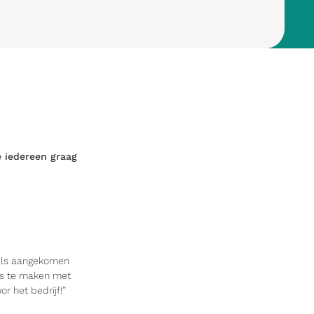
e iedereen graag
dels aangekomen
nis te maken met
r het bedrijf!”