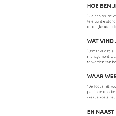
HOE BEN J
”Via een online v
telefoontje ston
duidelijke afstu
WAT VIND 
”Ondanks dat je ‘
management team.
te worden van het
WAAR WER
”De focus ligt vo
patiëntendossier
creatie zoals het 
EN NAAST 