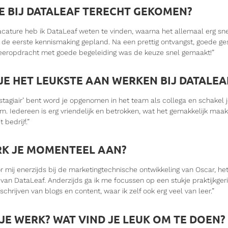
E BIJ DATALEAF TERECHT GEKOMEN?
acature heb ik DataLeaf weten te vinden, waarna het allemaal erg sne
d de eerste kennismaking gepland. Na een prettig ontvangst, goede g
deeropdracht met goede begeleiding was de keuze snel gemaakt!”
JE HET LEUKSTE AAN WERKEN BIJ DATALEA
stagiair’ bent word je opgenomen in het team als collega en schakel j
 Iedereen is erg vriendelijk en betrokken, wat het gemakkelijk maa
 bedrijf.”
K JE MOMENTEEL AAN?
or mij enerzijds bij de marketingtechnische ontwikkeling van Oscar, he
 van DataLeaf. Anderzijds ga ik me focussen op een stukje praktijkge
schrijven van blogs en content, waar ik zelf ook erg veel van leer.”
JE WERK? WAT VIND JE LEUK OM TE DOEN?