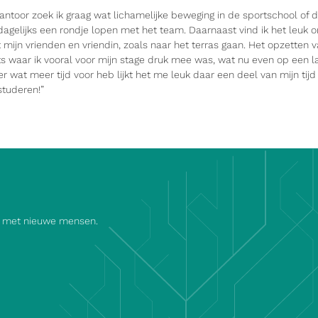
antoor zoek ik graag wat lichamelijke beweging in de sportschool of
agelijks een rondje lopen met het team. Daarnaast vind ik het leuk 
ijn vrienden en vriendin, zoals naar het terras gaan. Het opzetten
ts waar ik vooral voor mijn stage druk mee was, wat nu even op een lag
r wat meer tijd voor heb lijkt het me leuk daar een deel van mijn tij
studeren!”
ct met nieuwe mensen.