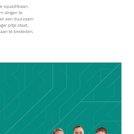
 de squashbaan,
om dingen te
 van een duurzaam
er pitje staat.
d aan te besteden,