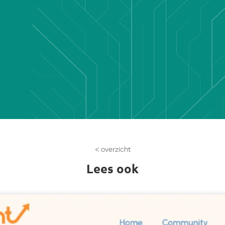
< overzicht
Lees ook