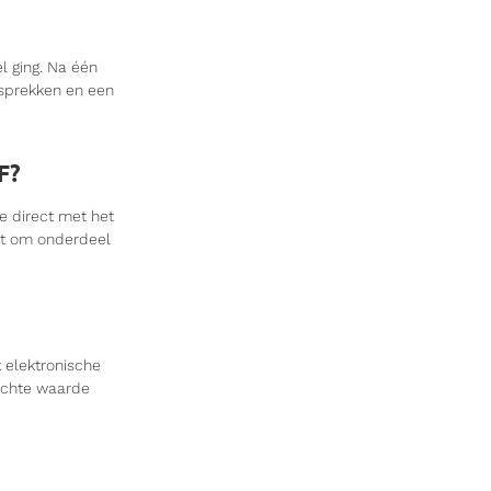
l ging. Na één
esprekken en een
F?
e direct met het
kt om onderdeel
t elektronische
richte waarde