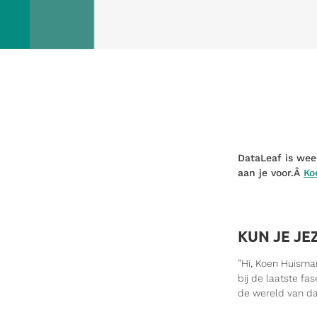
DataLeaf is wee
aan je voor.Â
Ko
KUN JE JE
”Hi, Koen Huisma
bij de laatste fa
de wereld van dat