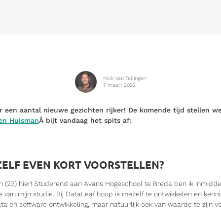
Nick van Tellingen
7 maart 2022
r een aantal nieuwe gezichten rijker! De komende tijd stellen w
en Huisman
Â bijt vandaag het spits af:
ZELF EVEN KORT VOORSTELLEN?
n (23) hier! Studerend aan Avans Hogeschool te Breda ben ik inmid
se van mijn studie. Bij DataLeaf hoop ik mezelf te ontwikkelen en ken
a en software ontwikkeling, maar natuurlijk ook van waarde te zijn voo