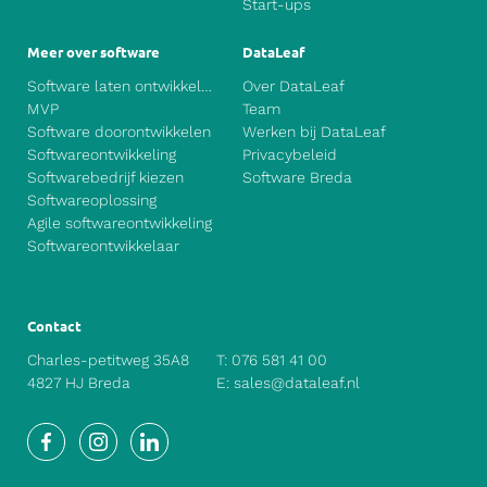
Start-ups
Meer over software
DataLeaf
Software laten ontwikkelen
Over DataLeaf
MVP
Team
Software doorontwikkelen
Werken bij DataLeaf
Softwareontwikkeling
Privacybeleid
Softwarebedrijf kiezen
Software Breda
Softwareoplossing
Agile softwareontwikkeling
Softwareontwikkelaar
Contact
Charles-petitweg 35A8
T:
076 581 41 00
4827 HJ Breda
E:
sales@dataleaf.nl
Facebook
Instagram
LinkedIn