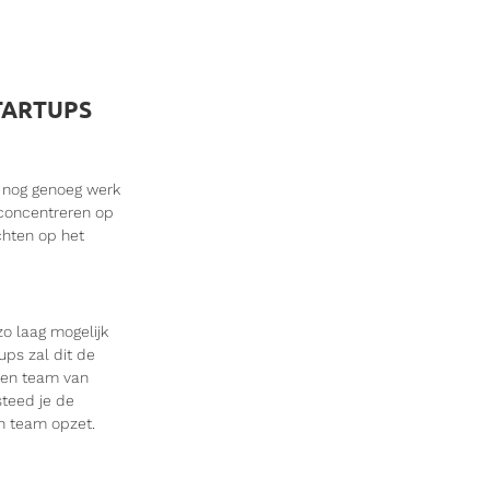
TARTUPS
j nog genoeg werk
e concentreren op
ichten op het
o laag mogelijk
ups zal dit de
 een team van
teed je de
en team opzet.