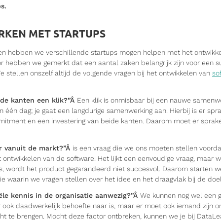
s.
KEN MET STARTUPS
en hebben we verschillende startups mogen helpen met het ontwikk
or hebben we gemerkt dat een aantal zaken belangrijk zijn voor een s
 stellen onszelf altijd de volgende vragen bij het ontwikkelen van
so
eide kanten een klik?”Â
Een klik is onmisbaar bij een nauwe samenwe
 in één dag; je gaat een langdurige samenwerking aan. Hierbij is er spr
itment en een investering van beide kanten. Daarom moet er sprake 
ar vanuit de markt?”Â
is een vraag die we ons moeten stellen voord
 ontwikkelen van de software. Het lijkt een eenvoudige vraag, maar
 is, wordt het product gegarandeerd niet succesvol. Daarom starten w
ie waarin we vragen stellen over het idee en het draagvlak bij de doe
ële kennis in de organisatie aanwezig?”Â
We kunnen nog wel een 
 ook daadwerkelijk behoefte naar is, maar er moet ook iemand zijn 
t te brengen. Mocht deze factor ontbreken, kunnen we je bij DataLeaf