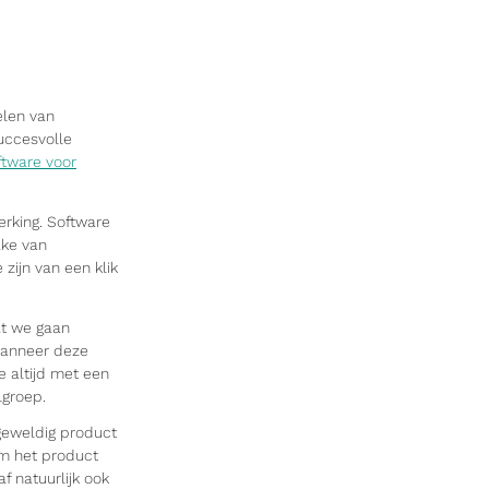
elen van
uccesvolle
ftware voor
rking. Software
ake van
zijn van een klik
at we gaan
 wanneer deze
e altijd met een
lgroep.
geweldig product
om het product
 natuurlijk ook