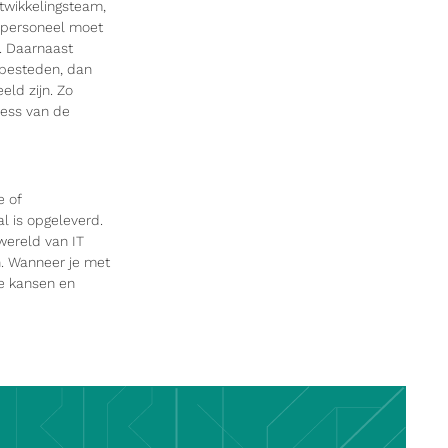
ntwikkelingsteam,
t personeel moet
. Daarnaast
 besteden, dan
eld zijn. Zo
ness van de
e of
l is opgeleverd.
wereld van IT
n. Wanneer je met
ge kansen en