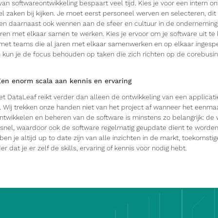
an softwareontwikkeling bespaart veel tijd. Kies je voor een intern o
l zaken bij kijken. Je moet eerst personeel werven en selecteren, di
en daarnaast ook wennen aan de sfeer en cultuur in de onderneming
ren met elkaar samen te werken. Kies je ervoor om je software uit te
n met teams die al jaren met elkaar samenwerken en op elkaar ingespe
en kun je de focus behouden op taken die zich richten op de corebusi
Een enorm scala aan kennis en ervaring
DataLeaf reikt verder dan alleen de ontwikkeling van een applicati
 Wij trekken onze handen niet van het project af wanneer het eenmaa
ntwikkelen en beheren van de software is minstens zo belangrijk: de 
snel, waardoor ook de software regelmatig geupdate dient te worde
n je altijd up to date zijn van alle inzichten in de markt, toekomsti
r dat je er zelf de skills, ervaring of kennis voor nodig hebt.