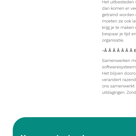
Het uitbesteden v
dan komen er vee
getraind worden 
moeten ze ook le
krijg je te make
bespaar je tijd 
organisatie.
-Â Â Â Â Â Â Â 
Samenwerken met 
softwaresysteem.
Het blijven dooro
verandert razend
ons samenwerkt be
uitdagingen. Zonde