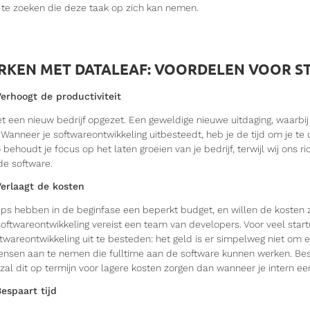
j te zoeken die deze taak op zich kan nemen.
KEN MET DATALEAF: VOORDELEN VOOR S
erhoogt de productiviteit
et een nieuw bedrijf opgezet. Een geweldige nieuwe uitdaging, waarbi
. Wanneer je softwareontwikkeling uitbesteedt, heb je de tijd om je t
 behoudt je focus op het laten groeien van je bedrijf, terwijl wij ons r
de software.
Verlaagt de kosten
ps hebben in de beginfase een beperkt budget, en willen de kosten z
oftwareontwikkeling vereist een team van developers. Voor veel start
ftwareontwikkeling uit te besteden: het geld is er simpelweg niet om
sen aan te nemen die fulltime aan de software kunnen werken. Bes
 zal dit op termijn voor lagere kosten zorgen dan wanneer je intern e
espaart tijd