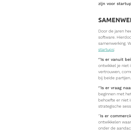
zijn voor startup
SAMENWER
Door de jaren he
software. Hierdo
samenwerking. We
startups
:
‘’Is er vanuit b
ontwikkel je niet
vertrouwen, comm
bij beide partijen.
‘’Is er vraag na
beginnen met het
behoefte er niet
strategische sess
‘’
Is er commerci
ontwikkelen waar
onder de aandach