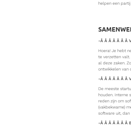
helpen een parti
SAMENWER
-Â Â Â Â Â Â Â V
Hoera! Je hebt n
te verzetten valt
al deze zaken. Zo
ontwikkelen van 
-Â Â Â Â Â Â Â 
De meeste startu
houden. Interne s
reden zijn om so
(vakbekwame) men
software uit, dan
-Â Â Â Â Â Â Â B