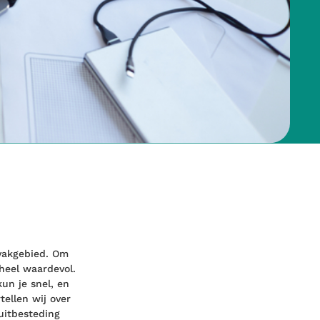
vakgebied. Om
 heel waardevol.
un je snel, en
tellen wij over
uitbesteding