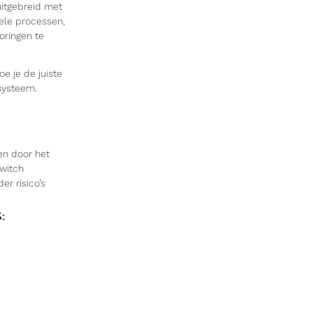
uitgebreid met
nele processen,
oringen te
e je de juiste
systeem.
en door het
switch
er risico’s
: