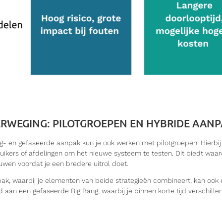
RWEGING: PILOTGROEPEN EN HYBRIDE AAN
g- en gefaseerde aanpak kun je ook werken met pilotgroepen. Hierbij 
uikers of afdelingen om het nieuwe systeem te testen. Dit biedt waar
uwen voordat je een bredere uitrol doet.
k, waarbij je elementen van beide strategieën combineert, kan ook ef
 aan een gefaseerde Big Bang, waarbij je binnen korte tijd verschille