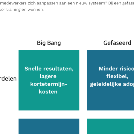
 medewerkers zich aanpassen aan een nieuw systeem? Bij een gefas
oor training en wennen.