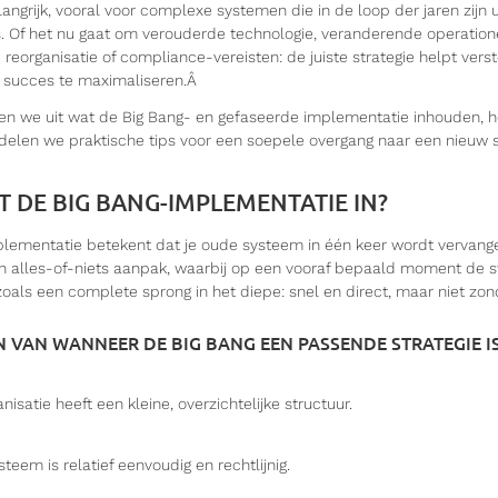
angrijk, vooral voor complexe systemen die in de loop der jaren zijn 
ces. Of het nu gaat om verouderde technologie, veranderende operatio
organisatie of compliance-vereisten: de juiste strategie helpt verst
 succes te maximaliseren.
Â
gen we uit wat de Big Bang- en gefaseerde implementatie inhouden, ho
delen we praktische tips voor een soepele overgang naar een nieuw 
 DE BIG BANG-IMPLEMENTATIE IN?
lementatie betekent dat je oude systeem in één keer wordt vervang
en alles-of-niets aanpak, waarbij op een vooraf bepaald moment de 
zoals een complete sprong in het diepe: snel en direct, maar niet zond
VAN WANNEER DE BIG BANG EEN PASSENDE STRATEGIE IS
nisatie heeft een kleine, overzichtelijke structuur.
steem is relatief eenvoudig en rechtlijnig.