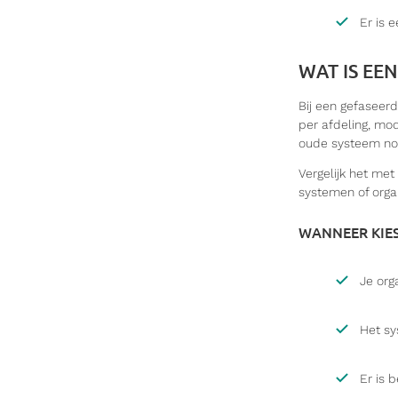
Er is 
WAT IS EE
Bij een gefaseerd
per afdeling, mod
oude systeem nog 
Vergelijk het met
systemen of organ
WANNEER KIES
Je org
Het sy
Er is 