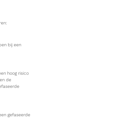
ren:
en bij een
en hoog risico
 en de
gefaseerde
l een gefaseerde