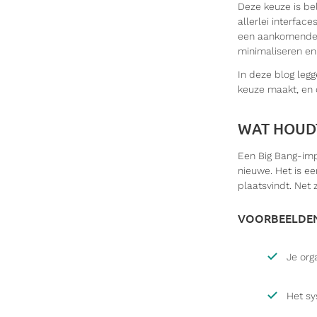
Deze keuze is bel
allerlei interfa
een aankomende re
minimaliseren en
In deze blog leg
keuze maakt, en 
WAT HOUDT
Een Big Bang-imp
nieuwe. Het is e
plaatsvindt. Net 
VOORBEELDEN 
Je orga
Het sy