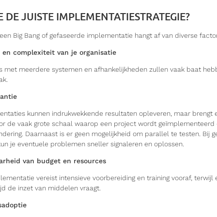
E DE JUISTE IMPLEMENTATIESTRATEGIE?
een Big Bang of gefaseerde implementatie hangt af van diverse facto
 en complexiteit van je organisatie
es met meerdere systemen en afhankelijkheden zullen vaak baat hebb
ak.
rantie
ntaties kunnen indrukwekkende resultaten opleveren, maar brengt e
or de vaak grote schaal waarop een project wordt geïmplementeerd
andering. Daarnaast is er geen mogelijkheid om parallel te testen. Bij 
un je eventuele problemen sneller signaleren en oplossen.
arheid van budget en resources
ementatie vereist intensieve voorbereiding en training vooraf, terwij
jd de inzet van middelen vraagt.
sadoptie