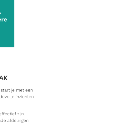
PAK
start je met een
devolle inzichten
fectief zijn.
nde afdelingen