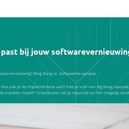
past bij jouw softwarevernieuwin
ftwarevernieuwing? Bing Bang vs. Gefaseerde aanpak
g: hoe pak je de implementatie aan? Kies je voor een Big Bang-aanpak
 transitie maakt? Ondertussen wil je natuurlijk zo min mogelijk versto