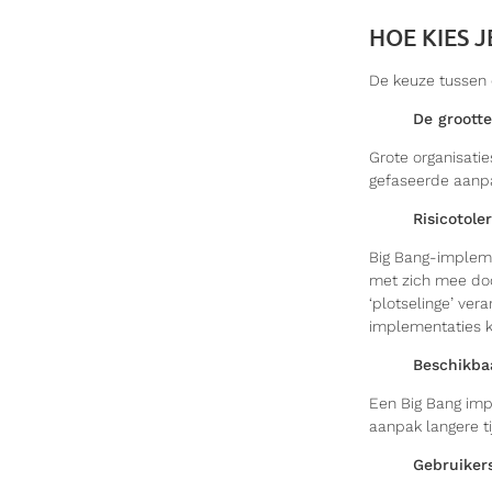
HOE KIES J
De keuze tussen 
De grootte
Grote organisati
gefaseerde aanp
Risicotole
Big Bang-impleme
met zich mee do
‘plotselinge’ ver
implementaties k
Beschikba
Een Big Bang impl
aanpak langere ti
Gebruiker