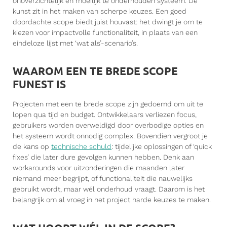
onoverzichtelijk en moeilijk te onderhouden systeem. De
kunst zit in het maken van scherpe keuzes. Een goed
doordachte scope biedt juist houvast: het dwingt je om te
kiezen voor impactvolle functionaliteit, in plaats van een
eindeloze lijst met ‘wat als’-scenario’s.
WAAROM EEN TE BREDE SCOPE
FUNEST IS
Projecten met een te brede scope zijn gedoemd om uit te
lopen qua tijd en budget. Ontwikkelaars verliezen focus,
gebruikers worden overweldigd door overbodige opties en
het systeem wordt onnodig complex. Bovendien vergroot je
de kans op
technische schuld
: tijdelijke oplossingen of ‘quick
fixes’ die later dure gevolgen kunnen hebben. Denk aan
workarounds voor uitzonderingen die maanden later
niemand meer begrijpt, of functionaliteit die nauwelijks
gebruikt wordt, maar wél onderhoud vraagt. Daarom is het
belangrijk om al vroeg in het project harde keuzes te maken.