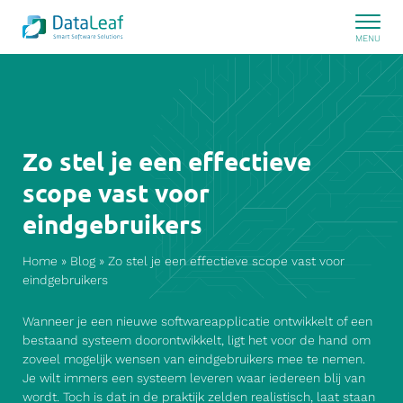
Zo stel je een effectieve
scope vast voor
eindgebruikers
Home
»
Blog
»
Zo stel je een effectieve scope vast voor
eindgebruikers
Wanneer
je
een
nieuwe
softwareapplicatie
ontwikkelt
of
een
bestaand
systeem
doorontwikkelt
,
ligt
het
voor
de hand om
zoveel
mogelijk
wensen
van
eindgebruikers
mee
te
nemen
.
Je wilt immers
een
systeem
leveren
waar
iedereen
blij
van
wordt
. Toch is
dat
in de
praktijk
zelden
realistisch
,
laat
staan