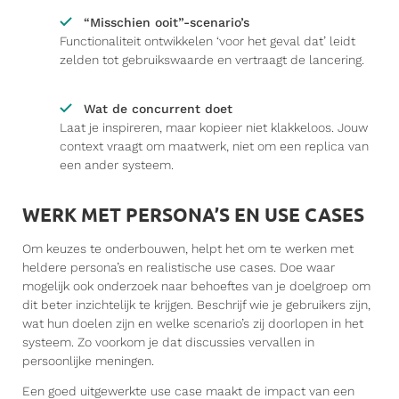
“Misschien ooit”-scenario’s
Functionaliteit ontwikkelen ‘voor het geval dat’ leidt
zelden tot gebruikswaarde en vertraagt de lancering.
Wat de concurrent doet
Laat je inspireren, maar kopieer niet klakkeloos. Jouw
context vraagt om maatwerk, niet om een replica van
een ander systeem.
WERK MET PERSONA’S EN USE CASES
Om keuzes te onderbouwen, helpt het om te werken met
heldere persona’s en realistische use cases.
Doe
waar
mogelijk
ook
onderzoek
naar
behoeftes
van je
doelgroep
om
dit
beter
inzichtelijk
te
krijgen
.
Beschrijf wie je gebruikers zijn,
wat hun doelen zijn en welke scenario’s zij doorlopen in het
systeem. Zo voorkom je dat discussies vervallen in
persoonlijke meningen.
Een goed uitgewerkte use case maakt de impact van een