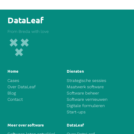
DataLeaf
From Breda with love
Home
Diensten
Cases
Strategische sessies
Over DataLeaf
Maatwerk software
Blog
Software beheer
Contact
Software vernieuwen
Digitale formulieren
Start-ups
Meer over software
DataLeaf