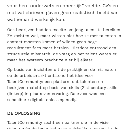
voor hen “ouderwets en oneerlijk” voelde. Cv’s en
motivatiebrieven gaven geen realistisch beeld van
wat iemand werkelijk kan.
Ook bedrijven hadden moeite om jong talent te bereiken.
Ze zochten wel, maar wisten niet hoe ze met talenten in
contact moesten komen of wilden geen hoge
recruitment fees meer betalen. Hierdoor ontstond een
structurele mismatch: de vraag en het talent waren er,
maar het systeem bracht ze niet bij elkaar.
Op basis van inzichten uit de praktijk en de mismatch
op de arbeidsmarkt ontstond het idee
voor
TalentCommunity: een platform dat talenten en
bedrijven matcht op basis van skills (21st century skills
(linken)) in plaats van ervaring. Daarvoor was een
schaalbare digitale oplossing nodig.
DE OPLOSSING
TalentCommunity zocht een partner die in de visie
geloofde én de technische vertaalslag kon maken. In de