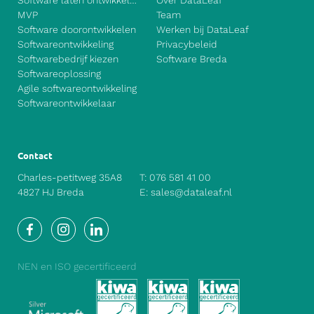
Software laten ontwikkelen
Over DataLeaf
MVP
Team
Software doorontwikkelen
Werken bij DataLeaf
Softwareontwikkeling
Privacybeleid
Softwarebedrijf kiezen
Software Breda
Softwareoplossing
Agile softwareontwikkeling
Softwareontwikkelaar
Contact
Charles-petitweg 35A8
T:
076 581 41 00
4827 HJ Breda
E:
sales@dataleaf.nl
Facebook
Instagram
LinkedIn
NEN en ISO gecertificeerd