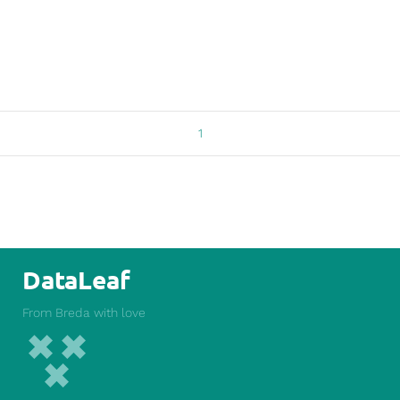
1
DataLeaf
From Breda with love