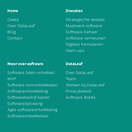
Home
Diensten
Cases
Strategische sessies
Over DataLeaf
Maatwerk software
Blog
Software beheer
Contact
Software vernieuwen
Digitale formulieren
Start-ups
Meer over software
DataLeaf
Software laten ontwikkelen
Over DataLeaf
MVP
Team
Software doorontwikkelen
Werken bij DataLeaf
Softwareontwikkeling
Privacybeleid
Softwarebedrijf kiezen
Software Breda
Softwareoplossing
Agile softwareontwikkeling
Softwareontwikkelaar