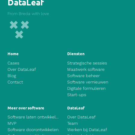
DataLeaf
From Breda with love
Home
Diensten
Cases
Strategische sessies
Over DataLeaf
Maatwerk software
Blog
Software beheer
Contact
Software vernieuwen
Digitale formulieren
Start-ups
Meer over software
DataLeaf
Software laten ontwikkelen
Over DataLeaf
MVP
Team
Software doorontwikkelen
Werken bij DataLeaf